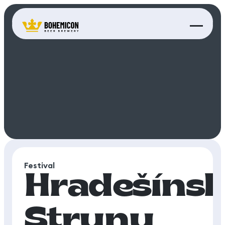
Festival
Hradešíns
Struny